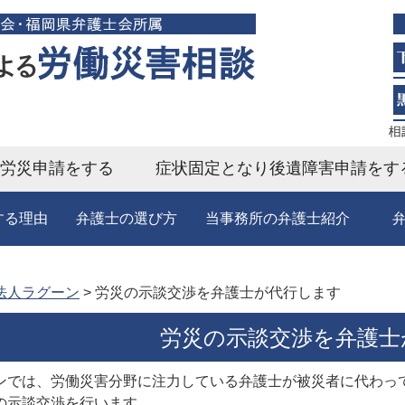
労災申請をする
症状固定となり後遺障害申請をす
する理由
弁護士の選び方
当事務所の弁護士紹介
法人ラグーン
>
労災の示談交渉を弁護士が代行します
労災の示談交渉を弁護士
ンでは、労働災害分野に注力している弁護士が被災者に代わっ
の示談交渉を行います。