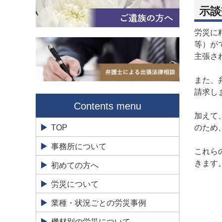
示談
労災に
等）が
主張さ
また、
請求し
Contents menu
加えて
TOP
のため
事務所について
これら
きます
初めての方へ
労災について
業種・状況ごとの労災事例
機材別の労災について